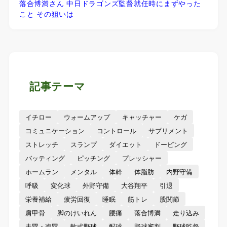
落合博満さん 中日ドラゴンズ監督就任時にまずやった
こと その狙いは
記事テーマ
イチロー
ウォームアップ
キャッチャー
ケガ
コミュニケーション
コントロール
サプリメント
ストレッチ
スランプ
ダイエット
ドーピング
バッティング
ピッチング
プレッシャー
ホームラン
メンタル
体幹
体脂肪
内野守備
呼吸
変化球
外野守備
大谷翔平
引退
栄養補給
疲労回復
睡眠
筋トレ
股関節
肩甲骨
脚のけいれん
腰痛
落合博満
走り込み
走塁・盗塁
軟式野球
配球
野球審判
野球監督