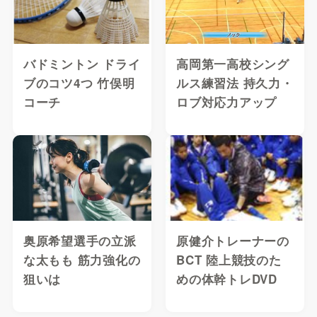
バドミントン ドライ
高岡第一高校シング
ブのコツ4つ 竹俣明
ルス練習法 持久力・
コーチ
ロブ対応力アップ
奥原希望選手の立派
原健介トレーナーの
な太もも 筋力強化の
BCT 陸上競技のた
狙いは
めの体幹トレDVD