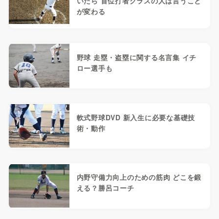
いたら 首位打者クラスの人は言うこと
が変わる
野球 走塁・盗塁に関する名言集 イチ
ロー選手も
軟式野球DVD 新入生に必要な基礎技
術・動作
内野守備力向上のための筋肉 どこを鍛
える？勝呂コーチ