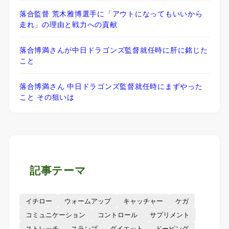
落合監督 荒木雅博選手に「アウトになってもいいから
走れ」の理由と戦力への貢献
落合博満さんが中日ドラゴンズ監督就任時に肝に銘じた
こと
落合博満さん 中日ドラゴンズ監督就任時にまずやった
こと その狙いは
記事テーマ
イチロー
ウォームアップ
キャッチャー
ケガ
コミュニケーション
コントロール
サプリメント
ストレッチ
スランプ
ダイエット
ドーピング