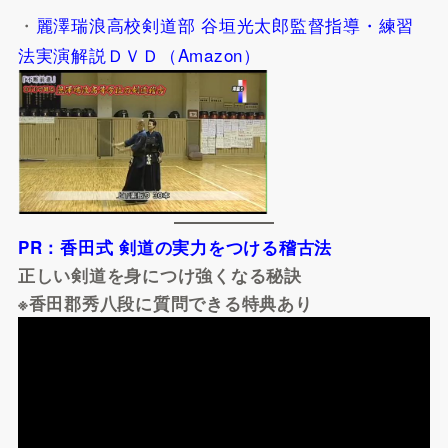
・
麗澤瑞浪高校剣道部 谷垣光太郎監督指導・練習
法実演解説ＤＶＤ（Amazon）
PR：香田式 剣道の実力をつける稽古法
正しい剣道を身につけ強くなる秘訣
※香田郡秀八段に質問できる特典あり