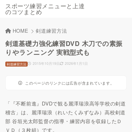
スポーツ練習メニューと上達
のコツまとめ
HOME
剣道練習方法
剣道基礎力強化練習DVD 木刀での素振
りやランニング 実戦型式も
2015年10月19日
2026年1月1日
剣道練習方法
このページのリンクには広告が含まれています。
「『不断前進』DVDで観る麗澤瑞浪高等学校の剣道
稽古」は、麗澤瑞浪（れいたくみずなみ）高校剣道
部 谷垣光太郎監督の指導・練習内容を収録したＤ
ＶＤ（３枚組）です。