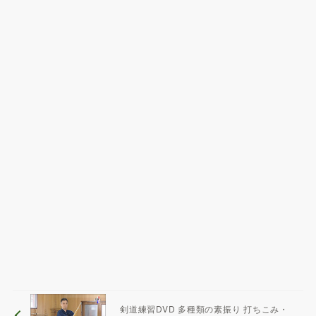
剣道練習DVD 多種類の素振り 打ちこみ・