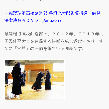
・
麗澤瑞浪高校剣道部 谷垣光太郎監督指導・練習
法実演解説ＤＶＤ（Amazon）
麗澤瑞浪高校剣道部は、２０１２年、２０１３年の
国民体育大会を連覇する快挙を成し遂げており、す
でに「常勝」の評価を得ている強豪です。