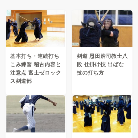
基本打ち・連続打ち
剣道 恩田浩司教士八
こみ練習 稽古内容と
段 仕掛け技 出ばな
注意点 富士ゼロック
技の打ち方
ス剣道部