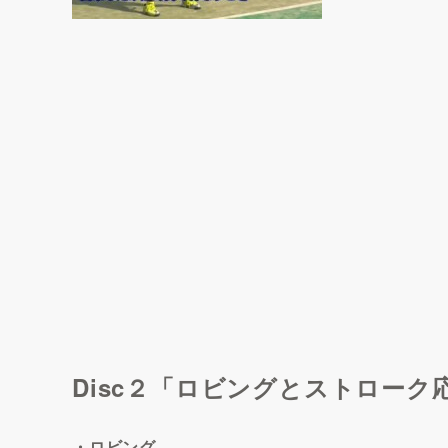
Disc２「ロビングとストローク
・ロビング