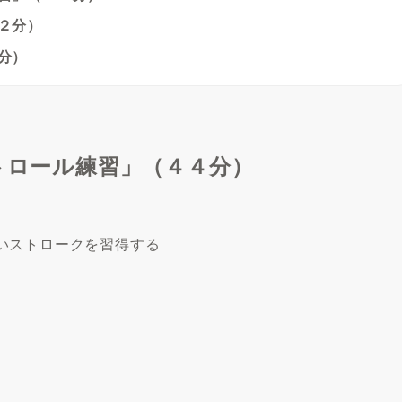
４２分）
分）
ントロール練習」（４４分）
いストロークを習得する