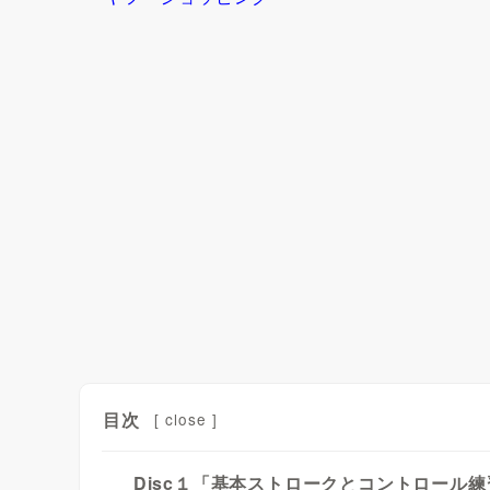
目次
[
close
]
Disc１「基本ストロークとコントロール