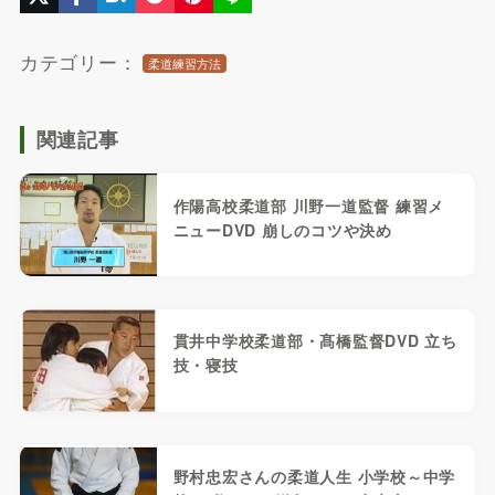
カテゴリー：
柔道練習方法
関連記事
作陽高校柔道部 川野一道監督 練習メ
ニューDVD 崩しのコツや決め
貫井中学校柔道部・髙橋監督DVD 立ち
技・寝技
野村忠宏さんの柔道人生 小学校～中学