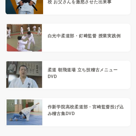
校 お父さんを激怒させた出来事
白光中柔道部・釘﨑監督 授業実践例
柔道 朝飛道場 立ち技稽古メニュー
DVD
作新学院高校柔道部・宮崎監督投げ込
み稽古集DVD