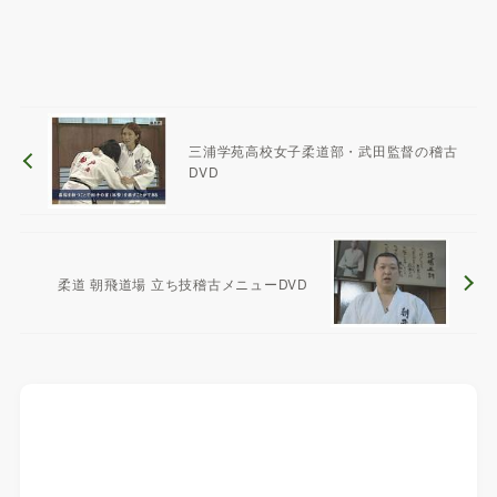
三浦学苑高校女子柔道部・武田監督の稽古
DVD
柔道 朝飛道場 立ち技稽古メニューDVD