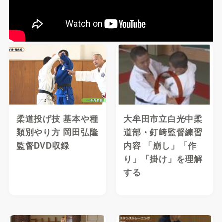
柔道投げ技 基本や種
大牟田市立白光中柔
類別やり方 岡田弘隆
道部・釘﨑監督練習
監督DVD収録
内容 「崩し」「作
り」「掛け」を理解
する