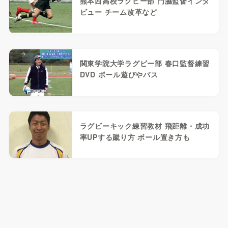
熊本西高校ラグビー部 門脇監督インタ
ビュー チーム改革など
関東学院大学ラグビー部 春口監督練習
DVD ボール遊びやパス
ラグビーキック練習教材 飛距離・成功
率UPする蹴り方 ボール置き方も