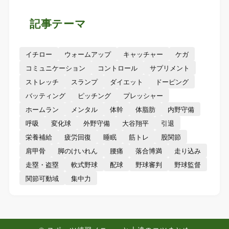
記事テーマ
イチロー
ウォームアップ
キャッチャー
ケガ
コミュニケーション
コントロール
サプリメント
ストレッチ
スランプ
ダイエット
ドーピング
バッティング
ピッチング
プレッシャー
ホームラン
メンタル
体幹
体脂肪
内野守備
呼吸
変化球
外野守備
大谷翔平
引退
栄養補給
疲労回復
睡眠
筋トレ
股関節
肩甲骨
脚のけいれん
腰痛
落合博満
走り込み
走塁・盗塁
軟式野球
配球
野球審判
野球監督
関節可動域
集中力