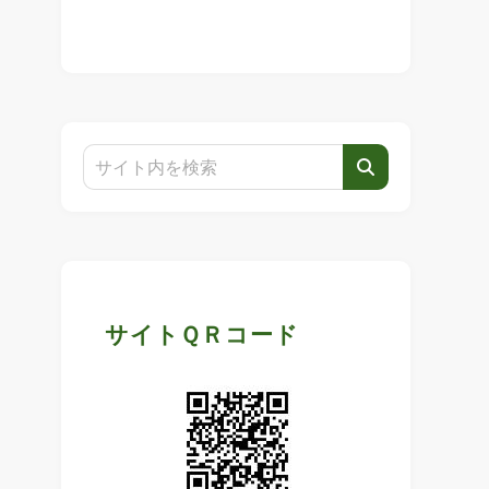
基
サイトＱＲコード