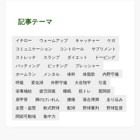
記事テーマ
イチロー
ウォームアップ
キャッチャー
ケガ
コミュニケーション
コントロール
サプリメント
ストレッチ
スランプ
ダイエット
ドーピング
バッティング
ピッチング
プレッシャー
ホームラン
メンタル
体幹
体脂肪
内野守備
呼吸
変化球
外野守備
大谷翔平
引退
栄養補給
疲労回復
睡眠
筋トレ
股関節
肩甲骨
脚のけいれん
腰痛
落合博満
走り込み
走塁・盗塁
軟式野球
配球
野球審判
野球監督
関節可動域
集中力